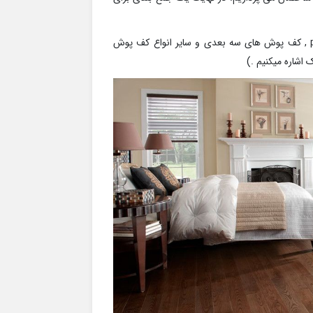
( لازم به ذکر است که کف پوش های متنوعی در بازار اعم از pvc , کف پوش های سه بعدی و سایر انواع کف پوش
اشاره میکنیم .)