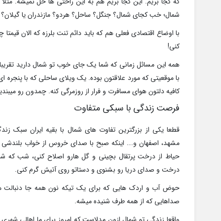
که کجا بریم. این کجا بریم هم به این راحتی ها حل نمیشه. مثلا
شمال؛ خب کجای شمال؟ جنگل؟ ساحل؟ هردو؟ مازندران یا گیلان؟
با اوضاع اقتصادی فعلی هم که باید دائم تنت بلرزه که الان قیمتا 
کنی!
همه این مسائل زمانی که شما یک جای خوب تو شمال دارید تقریبا
با موقعیتی که مورد علاقتون بوده. یک ویلای ساحلی که با پنجره ای
کافیه دلتون هوای مسافرت و فرار از روزمرگی کنه. چمدون رو میبندی
فرصت زندگی با سبکی متفاوت
قطعا یکی از بزرگترین تفاوت های شمال با بقیه ایران سبک زن
مشهد، اصفهان و…. اینکه صبح با صدای خروس از خواب بلندشی و
حیاط از درخت پرتقال بچینی و گل هارو اصلاح کنی، شب که شد
درخت و صدای دریا رو بشنوی و دستاتو روی آتیش گرم کنی.
حوض آب و اردک هایی که برای یک تیکه نون همه جا دنبالت م
صداهایی که از همه طرف شنیده میشه.
واقعا زندگی تو شمال ازون مدلاست که امروز برای ما اهالی شهری 