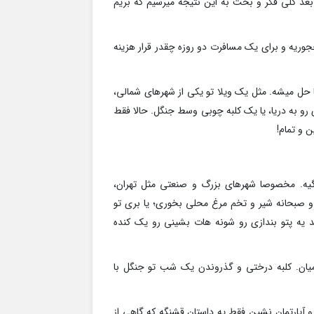
 بعد کلی فکر و بحث به این نتیجه میرسیم که بریم
چجوریه و برای یک مسافرت دو روزه چقدر قرار هزینه
 حل میشه. مثل یک ویلا تو یکی از شهرهای شمالی،
 رو به دریا، یا یک کلبه چوبی وسط جنگل. حالا فقط
ن و تمام!
دگیه. مخصوصا شهرهای بزرگ و صنعتی مثل تهران،
 صبحانه شیر و تخم مرغ محلی بخوری؛ یا بری تو
 یه پتو بندازی رو شونه هات بشینی رو یک کنده
یان. کلبه درختی و گذروندن یک شب تو جنگل با
و آپارتمان نشین فقط یه داستان قشنگه که گاهی از