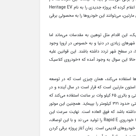
استون مارتین را هم اضافه کنیم. این خودروساز بریتانیایی به تازگی اعلام کرده که پروژه جدیدی را به نام Heritage EV
مارتین، می‌توانند این خودروها را به محصولی برقی
ک، این اقدام مثل توهین به مقدسات می‌ماند اما
شهر‌های زیادی در دنیا و به خصوص در اروپا وجود
ا، در سطح شهر تردد داشته باشند. این قوانین علیه
حالا این سوال به وجود آمده که «خودروی کلاسیک
ها استفاده می‌کند، همان چیزی است که در توسعه
خواهد شد. Rapide E خودروی برقی استون مارتین است که قرار است در سال آینده و در
تعداد محدودی تولید و عرضه شود. Rapide E از یک موتور ۸۰۰ ولتی و باتری ۶۵ کیلو وات بر ساعت استفاده می‌کند که
استون مارتین ادعا می‌کند این ترکیب می‌تواند با یک بار شارژ مسافتی حدود ۳۲۱ کیلومتر را بپیماید. همچنین این موتور
د از سرعت صفر تا صد کیلومتر را در کمتر از ۴ ثانیه داشته باشد که فوق العاده است. نهایت سرعت این
موتور نیز ۲۴۹ کیلومتر بر ساعت خواهد بود. استون مارتین تنها ۱۵۵ خودروی Rapid E را تولید می‌:ند و با این اوصاف،
ن خودروهای قدیمی است. زمان آغاز پروژه برقی کردن