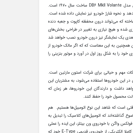
اولین خودرویی که در این برنامه برقی خواهد شد، استول مارتیل مدل DB6 MkII Volante ساخت سال ۱۹۷۰ است.
دهد و نحوه شارژ خودرو نیز نمایش داده شده است.
 به شکل چندین کاست ساخته که می‌تواند درون محفظه کاپوت و جعبه دنده
ازی شده و هیچ نیازی به تغییر در طراحی بخش‌های
رای نسخه‌های بعدی یک نمایشگر نیز درون خودرو نصب خواهد شد
ین همچنین به این معناست که که اگر مالک خودرو از
 خود را به شکل روز اول در آورد و موتور بنزینی را
کات مهم و حیاتی برای شرکت استون مارتین است.
ی در این خودروها استفاده می‌شود، به مشتریان این
واهد داشت و دارندگان این خودروها، هر زمان که
اصالت محصول خود را حفظ کنند.
تی است که شاهد این نوع اتومبیل‌ها هستیم. هم
 گذاشته‌اند که اتومبیل‌های کلاسیک را تبدیل به
هایی برقی کنند. شرکت‌هایی مثل پورشه، Range Rovers و فولکس واگن با خودروی ون بیتلز، این ایده را عملی
کرده‌اند. شرکت جگوار نیز اخیرا اعلام کرد که قصد دارد نسخه‌های کاملا الکتریکی از خودروی قدیمی E-Type خود که