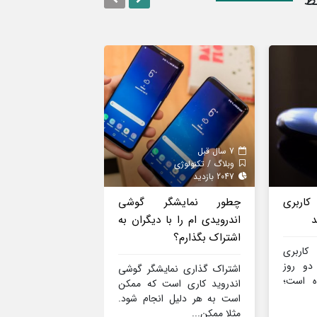
ط
7 سال قبل
7 سال قبل
وبلاگ / تکنولوژی
وبلاگ / اقتصاد
2047 بازدید
2132 بازدید
کاربری
چطور نمایشگر گوشی
۱۰ ترفند طلایی 
د
اندرویدی ام را با دیگران به
کسب و کار ش
اشتراک بگذارم؟
خواهد کرد
کاربری
دو روز
اشتراک گذاری نمایشگر گوشی
هر کسب و کار تازه
ه است؛
اندروید کاری است که ممکن
می‌افتد با دنیایی از
است به هر دلیل انجام شود.
است؛ امید برای...
مثلا ممکن...