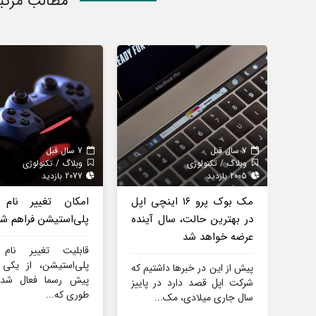
مطالب مرتب
7 سال قبل
7 سال قبل
وبلاگ / تکنولوژی
وبلاگ / تکنولوژی
2005 بازدید
2077 بازدید
مک بوک پرو ۱۶ اینچی اپل
امکان تغییر نام 
در بهترین حالت، سال آینده
پلی‌استیشن فراهم ش
عرضه خواهد شد
قابلیت تغییر نام 
پلی‌استیشن، از یکی 
پیش از این در خبرها داشتیم که
پیش رسما فعال شد
شرکت اپل قصد دارد در پاییز
طوری که...
سال جاری میلادی، مک...